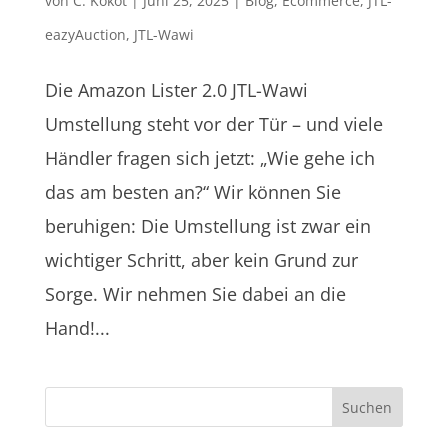
von
C. Kokot
|
Juni 25, 2025
|
Blog
,
Ecommerce
,
JTL-
eazyAuction
,
JTL-Wawi
Die Amazon Lister 2.0 JTL-Wawi
Umstellung steht vor der Tür – und viele
Händler fragen sich jetzt: „Wie gehe ich
das am besten an?“ Wir können Sie
beruhigen: Die Umstellung ist zwar ein
wichtiger Schritt, aber kein Grund zur
Sorge. Wir nehmen Sie dabei an die
Hand!...
Suchen